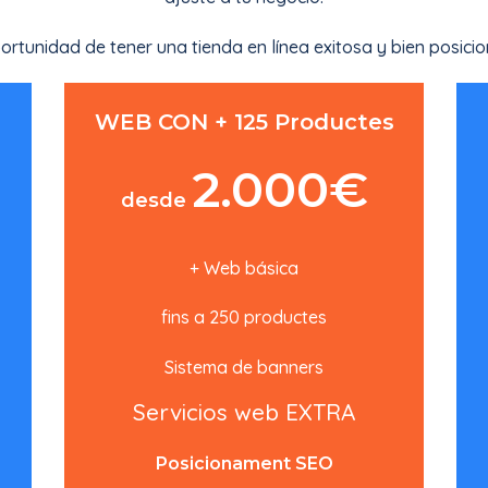
portunidad de tener una tienda en línea exitosa y bien posici
WEB CON + 125 Productes
2.000€
desde
+ Web básica
fins a 250 productes
Sistema de banners
Servicios web EXTRA
Posicionament SEO