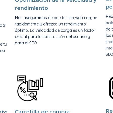
Optimización de la velocidad y
pe
rendimiento
Rea
Nos aseguramos de que tu sitio web cargue
pal
rápidamente y ofrezca un rendimiento
cia
de t
óptimo. La velocidad de carga es un factor
los
crucial para la satisfacción del usuario y
imp
para el SEO.
e tu
int
ima
SEO 
Re
Carretilla de compra
nto