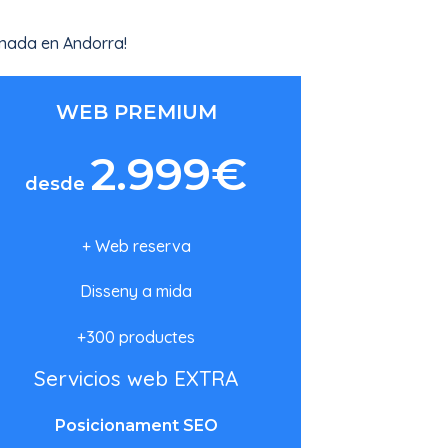
onada en Andorra!
WEB PREMIUM
2.999€
desde
+ Web reserva
Disseny a mida
+300 productes
Servicios web EXTRA
Posicionament SEO