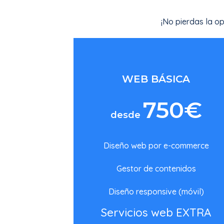
¡No pierdas la o
WEB BÁSICA
750€
desde
Diseño web por e-commerce
Gestor de contenidos
Diseño responsive (móvil)
Servicios web EXTRA