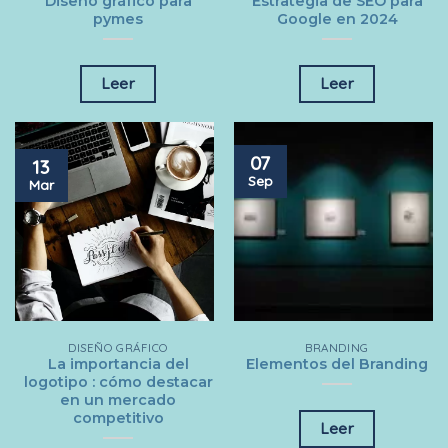
Diseño gráfico para
Estrategia de SEO para
pymes
Google en 2024
Leer
Leer
07
13
Sep
Mar
DISEÑO GRÁFICO
BRANDING
La importancia del
Elementos del Branding
logotipo : cómo destacar
en un mercado
competitivo
Leer