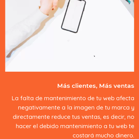
Más clientes, Más ventas
La falta de mantenimiento de tu web afecta
negativamente a la imagen de tu marca y
directamente reduce tus ventas, es decir, no
hacer el debido mantenimiento a tu web te
costará mucho dinero.