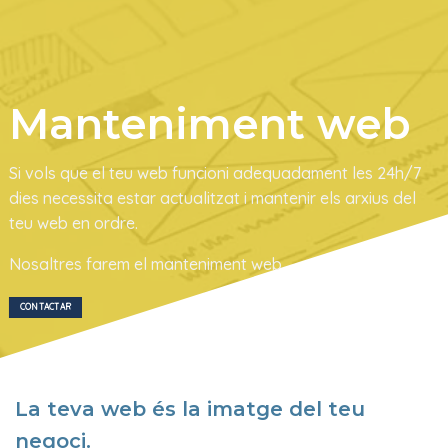
Manteniment web
Si vols que el teu web funcioni adequadament les 24h/7
dies necessita estar actualitzat i mantenir els arxius del
teu web en ordre.
Nosaltres farem el manteniment web
CONTACTAR
La teva web és la imatge del teu
negoci.