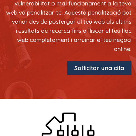
vulnerabilitat o mal funcionament a la teva
web va penalitzar-te. Aquesta penalització pot
variar des de postergar el teu web als últims
resultats de recerca fins a lliscar el teu lloc
web completament i arruïnar el teu negoci
online.
Sol·licitar una cita