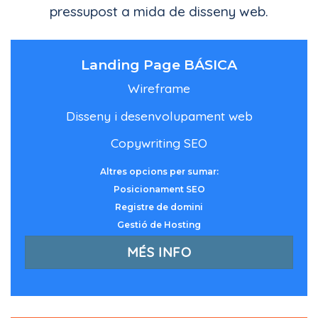
pressupost a mida de disseny web.
Landing Page BÁSICA
Wireframe
Disseny i desenvolupament web
Copywriting SEO
Altres opcions per sumar:
Posicionament SEO
Registre de domini
Gestió de Hosting
MÉS INFO