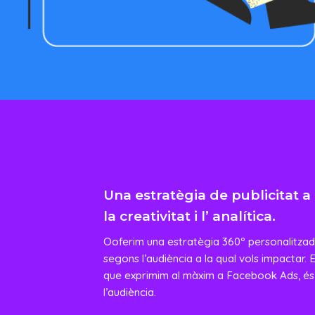
Una estratègia de publicitat
la creativitat i l’ analítica.
Ooferim una estratègia 360º personalitzada
segons l’audiència a la qual vols impactar. E
que exprimim al màxim a Facebook Ads, és
l’audiència.