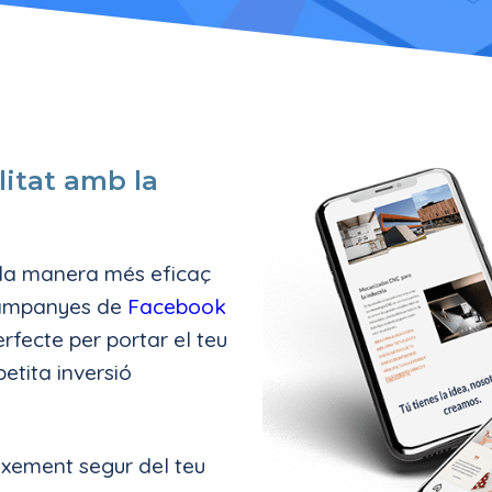
litat amb la
s la manera més eficaç
 campanyes de
Facebook
erfecte per portar el teu
etita inversió
eixement segur del teu