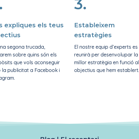
.
3.
s expliques els teus
Estableixem
jectius
estratègies
una segona trucada,
El nostre equip d’experts es
arem sobre quins són els
reunirà per desenvolupar la
òsits que vols aconseguir
millor estratègia en funció a
la publicitat a Facebook i
objectius que hem establert
tagram.