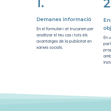
1.
2
Demanes informació
En
ob
En el formulari i et trucarem per
analitzar el teu cas i tots els
En 
avantatges de la publicitat en
parl
xarxes socials.
prop
amb 
Ins