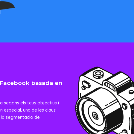
 a Facebook basada en
 segons els teus objectius i
n especial, una de les claus
 la segmentació de