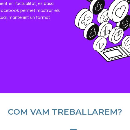
nt en l’actualitat, es basa
a Facebook permet mostrar els
isual, mantenint un format
COM VAM TREBALLAREM?