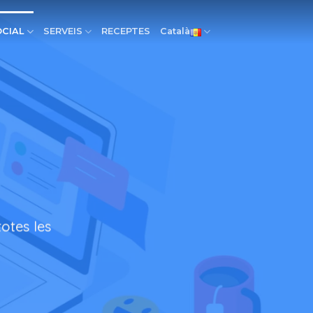
OCIAL
SERVEIS
RECEPTES
Català
otes les