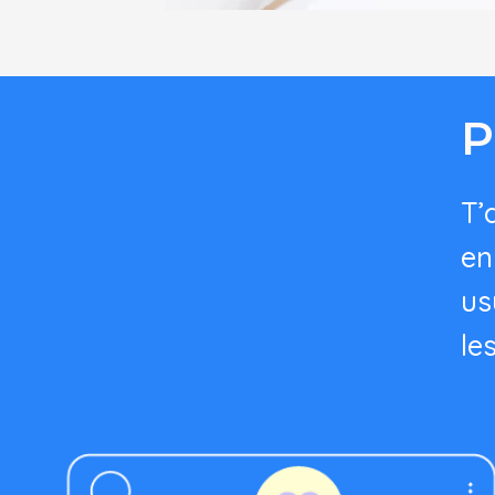
P
T’
en
us
le