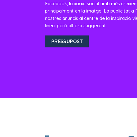
Facebook, la xarxa social amb més creixeme
principalment en la imatge. La publicitat 
nostres anuncis al centre de la inspiració v
lineal però alhora suggerent.
PRESSUPOST