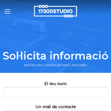
Skip
to
content
Sol·licita informació
BARCELONA | GIRONA | BLANES | ANDORRA
El teu nom:
Un mail de contacte