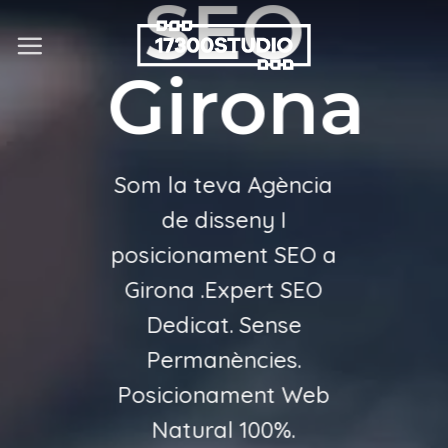
SEO
Skip
to
Girona
content
Som la teva Agència
de disseny I
posicionament SEO a
Girona .Expert SEO
Dedicat. Sense
Permanències.
Posicionament Web
Natural 100%.