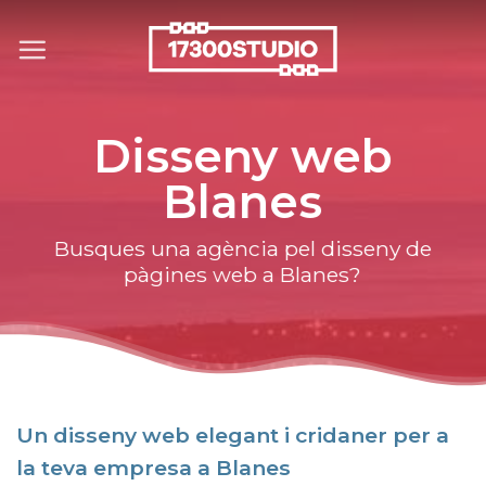
Skip
to
content
Disseny web
Blanes
Busques una agència pel disseny de
pàgines web a Blanes?
Un disseny web elegant i cridaner per a
la teva empresa a Blanes