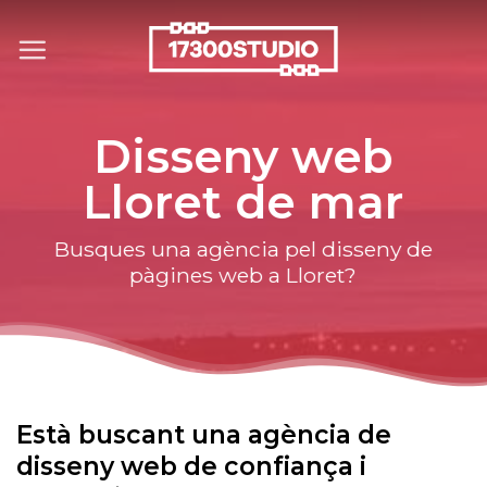
Skip
to
content
Disseny web
Lloret de mar
Busques una agència pel disseny de
pàgines web a Lloret?
Està buscant una agència de
disseny web de confiança i