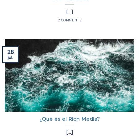
[...]
2 COMMENTS
28
jul.
¿Què és el Rich Media?
[...]