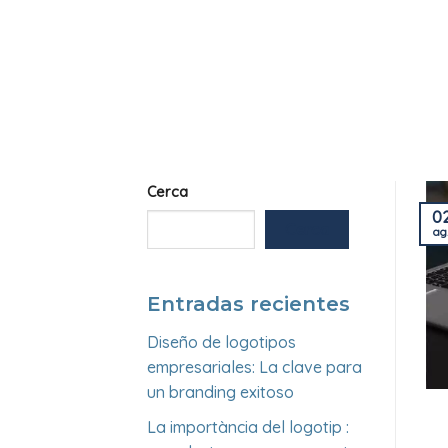
Skip
to
content
Cerca
0
Cerca
ag
Entradas recientes
Diseño de logotipos
empresariales: La clave para
un branding exitoso
La importància del logotip :