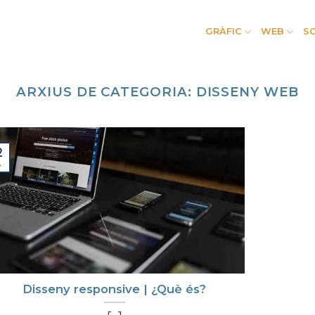
GRÀFIC
WEB
S
ARXIUS DE CATEGORIA:
DISSENY WEB
2
.
Disseny responsive | ¿Què és?