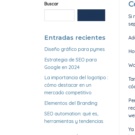
C
Buscar
Buscar
Si 
se
Entradas recientes
Ad
Diseño gráfico para pymes
Ho
Estrategia de SEO para
Wo
Google en 2024
La importancia del logotipo :
Ta
cómo destacar en un
có
mercado competitivo
Pe
Elementos del Branding
re
SEO automation: qué es,
we
herramientas y tendencias
Ya