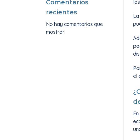
Comentarios
los
recientes
La
pu
No hay comentarios que
mostrar.
Ade
pod
di
Po
el
¿C
d
En
ec
un